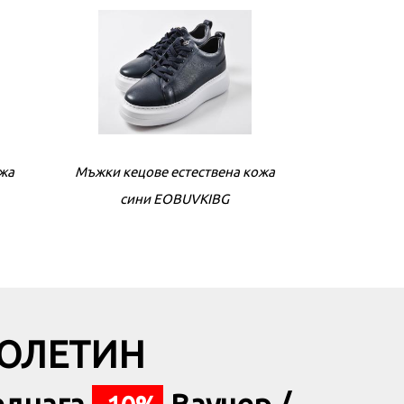
VKIBG
ожа
Дамски сникърси бели EOBUVKIBG
Мъжки кецове естествена кожа
Мъжки кецове
Дамски сни
сини EOBUVKIBG
БЮЛЕТИН