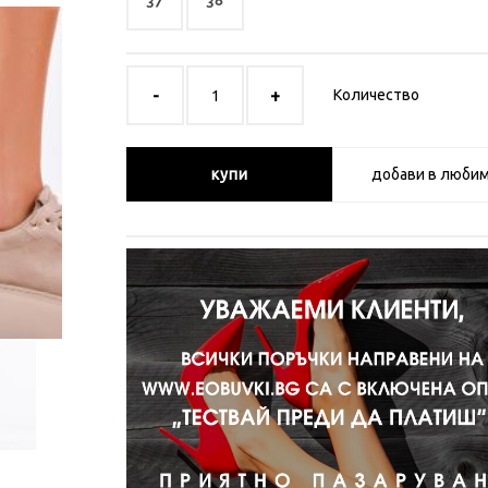
37
38
Количество
купи
добави в люби