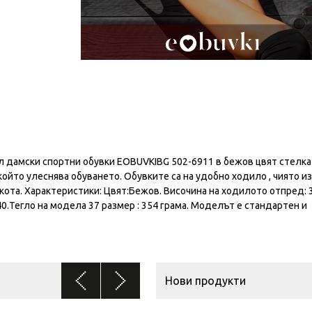
 дамски спортни обувки EOBUVKIBG 502-6911 в бежов цвят стелка
ойто улеснява обуването. Обувките са на удобно ходило , чиято и
кота. Характеристики: Цвят:Бежов. Височина на ходилото отпред: 3
40.Тегло на модела 37 размер : 354 грама. Моделът е стандартен и
Нови продукти