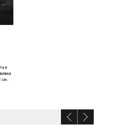
та е
звивка
 см.