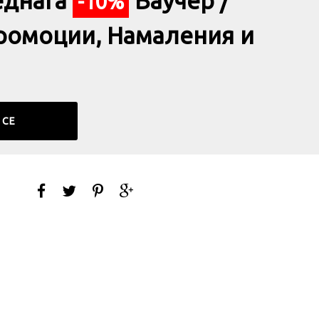
еднага
Ваучер /
-10%
ромоции, Намаления и