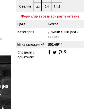
Стелка
см
24
24.5
Формуляр за размери разпечатване
Цвят
Бежов
Категория
Дамски сникърси и
кецове
ми
каталожен №
502-6911
Сподели с
приятели: