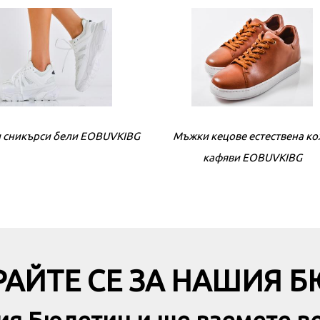
 сникърси бели EOBUVKIBG
Дамски сникърси черни EOBU
Мъжки кецове естествена к
кафяви EOBUVKIBG
АЙТЕ СЕ ЗА НАШИЯ 