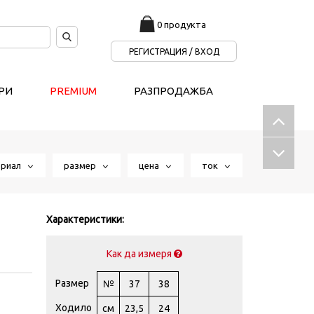
0 продукта
РЕГИСТРАЦИЯ / ВХОД
РИ
PREMIUM
РАЗПРОДАЖБА
ериал
размер
цена
ток
Характеристики:
Как да измеря
Размер
№
37
38
Ходило
см
23,5
24