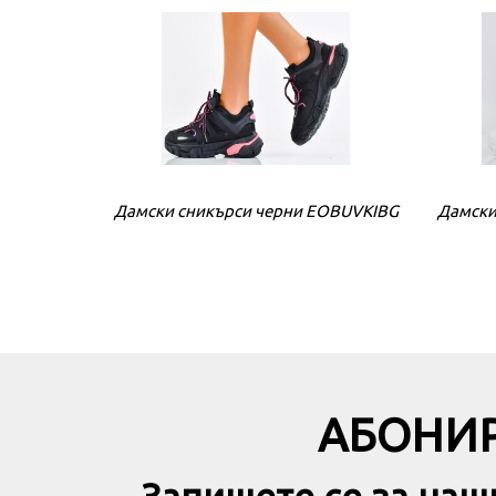
Дамски сникърси черни EOBUVKIBG
Дамски
АБОНИР