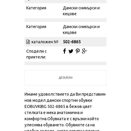
Категория
Дамски сникърси и
кецове
Категория
Дамски сникърси и
кецове
каталожен №
502-6865
Сподели с
приятели:
ДЕТАЙЛИ
Имаме удоволствието да Ви представим
нов модел дамски спортни обувки
EOBUVKIBG 502-6865 в бежов цвят
стелката е мека анатомична и
комфортна.Обувката е с връзки който
улеснява обуването. Обувките са на
удобно ходило , чиято извивка плавно