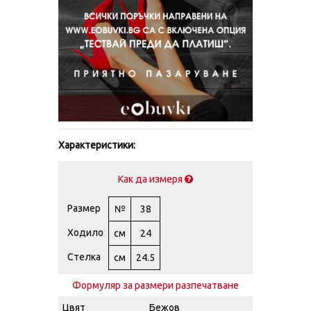
Характеристики:
Как да измеря
Размер
№
38
Ходило
см
24
Стелка
см
24.5
Формуляр за размери разпечатване
Цвят
Бежов