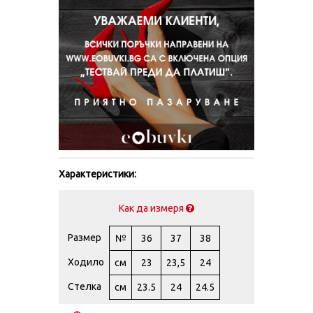
Характеристики:
Как да измеря
Размер
№
36
37
38
Ходило
см
23
23,5
24
Стелка
см
23.5
24
24.5