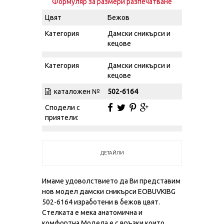
Формуляр за размери разпечатване
Цвят
Бежов
Категория
Дамски сникърси и
кецове
Категория
Дамски сникърси и
кецове
каталожен №
502-6164
Сподели с
приятели:
ДЕТАЙЛИ
Имаме удоволствието да Ви представим
нов модел дамски сникърси EOBUVKIBG
502-6164 изработени в бежов цвят.
Стелката е мека анатомична и
комфортна.Модела е с връзки които