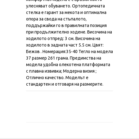
улесняват обуването. Ортопедичната
стелка е гарант за мекота и оптимална
опора за свода на стъпалото,
поддържайки го в правилната позиция
при продължително ходене. Височина на
ходилото отпред: 3 см. Височина на
ходилото в задната част 5.5 см. Цвят:
Бежов . Номерация:35-40 Тегло на модела
37 размер 261 грама. Предимства на
модела удобна олекотена платформата
с плавна извивка; Модерна визия ;
Отлично качество. Моделът е
стандартен и отговаря на размерите.