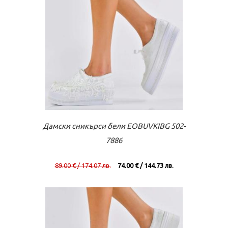
Към касата
Виж повече
Дамски сникърси бели EOBUVKIBG 502-
7886
89.00 € / 174.07 лв.
74.00 € / 144.73 лв.