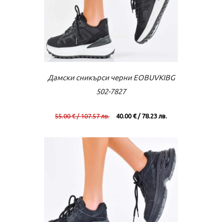
Към касата
Виж повече
Дамски сникърси черни EOBUVKIBG
502-7827
55.00 € / 107.57 лв.
40.00 € / 78.23 лв.