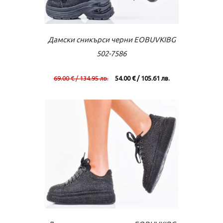
Към касата
Виж повече
Дамски сникърси черни EOBUVKIBG
502-7586
69.00 € / 134.95 лв.
54.00 € / 105.61 лв.
Към касата
Виж повече