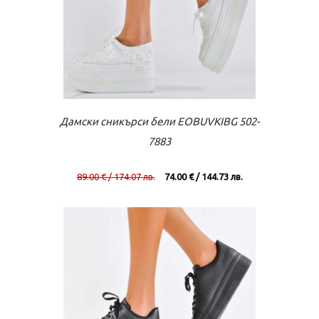
Към касата
Виж повече
Дамски сникърси бели EOBUVKIBG 502-
7883
89.00 € / 174.07 лв.
74.00 € / 144.73 лв.