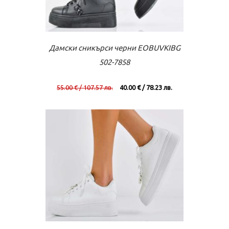
Към касата
Виж повече
Дамски сникърси черни EOBUVKIBG
502-7858
55.00 € / 107.57 лв.
40.00 € / 78.23 лв.