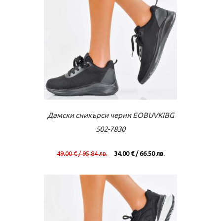
Към касата
Виж повече
Дамски сникърси черни EOBUVKIBG
502-7830
49.00 € / 95.84 лв.
34.00 € / 66.50 лв.