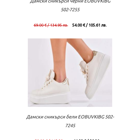
Дамски сникърси черни EOBUVKIBG
502-7255
69.00 € / 134.95 лв.
54.00 € / 105.61 лв.
Към касата
Виж повече
Дамски сникърси бели EOBUVKIBG 502-
7245