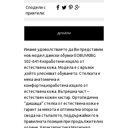
№
Сподели с
приятели:
ДЕТАЙЛИ
Имаме удоволствието да Ви представим
нов модел дамски обувки EOBUVKIBG
502-6414 изработени изцяло от
естествена кожа. Модела е с връзки
,който улесняват обуването. Стелката е
мека анатомична и
комфортна,изработена изцяло от
естествена кожа. Вътрешна част –
естествен кожен хастар. Ортопедична
“дишаща” стелка от естествена кожа е
гарант за мекота и оптимална опора за
свода на стъпалото, поддържайки го в
правилната позиция при продължително