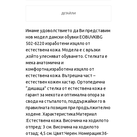
ДЕТАЙЛИ
Имаме удоволствието да Ви представим
нов модел дамски обувки EOBUVKIBG
502-6220 изработени изцяло от
естествена кожа. Модела е с връзки
,който улесняват обуването. Стелката е
мека анатомична и
комфортна,изработена изцяло от
естествена кожа. Вътрешна част –
естествен кожен хастар. Ортопедична
“дишаща” стелка от естествена кожа е
гарант за мекота и оптимална опора за
свода на стъпалото, поддържайки го в
правилната позиция при продължително
ходене. Характеристика:Материал
:Естествена кожа. Височина на ходилото
отпред: 3 см. Височина на ходилото
отзад; 4,5 см. Цвят:Черен. Номерация:36-