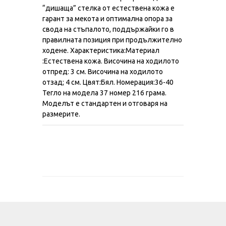
“дишаща” стелка от естествена кожа е
гарант за мекота и оптимална опора за
свода на стъпалото, поддържайки го в
правилната позиция при продължително
ходене. Характеристика:Материал
:Естествена кожа. Височина на ходилото
отпред: 3 см. Височина на ходилото
отзад; 4 см. Цвят:Бял. Номерация:36-40
Тегло на модела 37 номер 216 грама.
Моделът е стандартен и отговаря на
размерите.