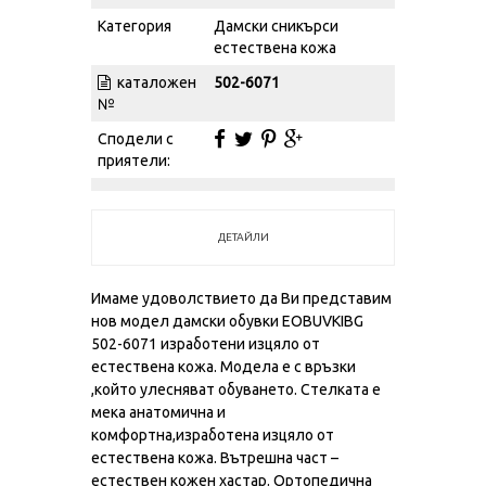
Категория
Дамски сникърси
естествена кожа
каталожен
502-6071
№
Сподели с
приятели:
ДЕТАЙЛИ
Имаме удоволствието да Ви представим
нов модел дамски обувки EOBUVKIBG
502-6071 изработени изцяло от
естествена кожа. Модела е с връзки
,който улесняват обуването. Стелката е
мека анатомична и
комфортна,изработена изцяло от
естествена кожа. Вътрешна част –
естествен кожен хастар. Ортопедична