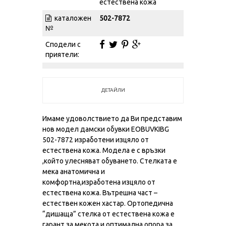
естествена кожа
каталожен
502-7872
№
Сподели с
приятели:
ДЕТАЙЛИ
Имаме удоволствието да Ви представим
нов модел дамски обувки EOBUVKIBG
502-7872 изработени изцяло от
естествена кожа. Модела е с връзки
,който улесняват обуването. Стелката е
мека анатомична и
комфортна,изработена изцяло от
естествена кожа. Вътрешна част –
естествен кожен хастар. Ортопедична
“дишаща” стелка от естествена кожа е
гарант за мекота и оптимална опора за