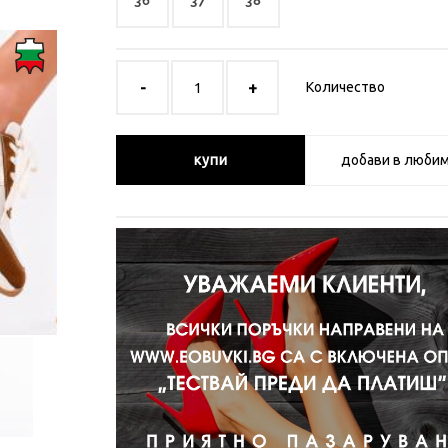
36
37
38
Количество
купи
добави в люби