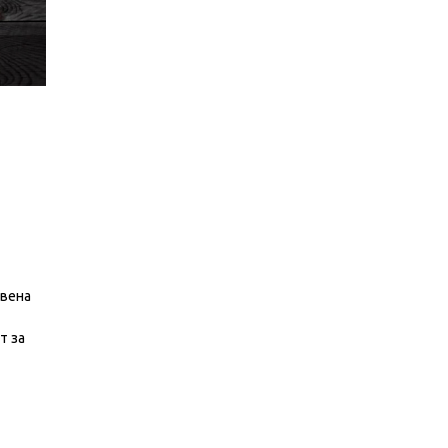
твена
т за