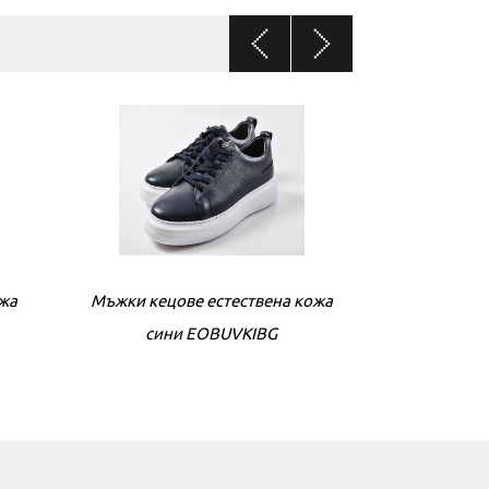
Дамски сникърси естествен велур
велур
ожа
Мъжки кецове естествена кожа
Мъжки кецове
Дамски сни
бежови EOBUVKIBG
сини EOBUVKIBG
бе