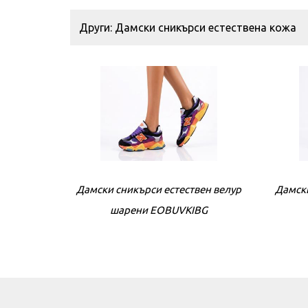
Други: Дамски сникърси естествена кожа
Дамски сникърси естествен велур
Дамски
шарени EOBUVKIBG