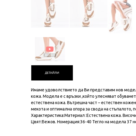
ДЕТАЙЛИ
Имаме удоволствието да Ви представим нов модел
кожа. Модела е с връзки ,който улесняват обуване
естествена кожа. Вътрешна част – естествен кожен
мекота и оптимална опора за свода на стъпалото,
Характеристика:Материал :Естествена кожа. Височин
Цвят:Бежов. Номерация:36-40 Тегло на модела 37 н