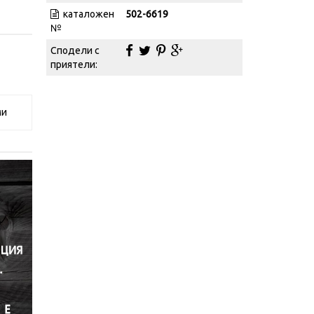
каталожен
502-6619
№
Сподели с
приятели:
ми