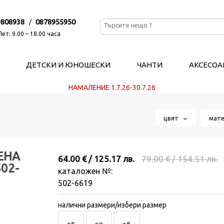
9808938
0878955950
/
ет: 9.00 – 18.00 часа
ДЕТСКИ И ЮНОШЕСКИ
ЧАНТИ
АКСЕСОА
НАМАЛЕНИЕ 1.7.26-30.7.26
цвят
мат
ЕНА
64.00 € / 125.17 лв.
79.00 € / 154.51 лв.
02-
каталожен №:
502-6619
налични размери/избери размер