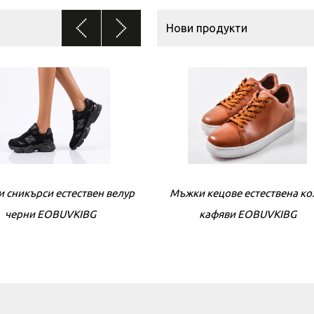
Нови продукти
 сникърси естествен велур
Дамски сникърси естествен 
Мъжки кецове естествена к
черни EOBUVKIBG
кафяви EOBUVKIBG
сиви EOBUVKIBG