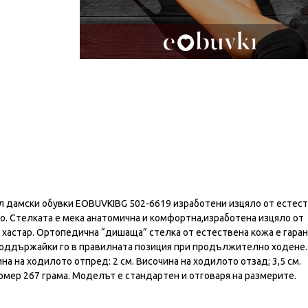
 дамски обувки EOBUVKIBG 502-6619 изработени изцяло от естес
то. Стелката е мека анатомична и комфортна,изработена изцяло от
 хастар. Ортопедична “дишаща” стелка от естествена кожа е гаран
 поддържайки го в правилната позиция при продължително ходене.
а на ходилото отпред: 2 см. Височина на ходилото отзад; 3,5 см.
омер 267 грама. Моделът е стандартен и отговаря на размерите.