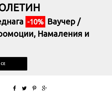
БЮЛЕТИН
еднага
Ваучер /
-10%
ромоции, Намаления и