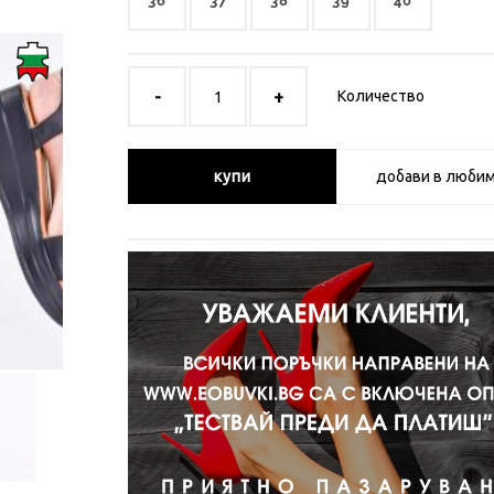
36
37
38
39
40
Количество
купи
добави в люби