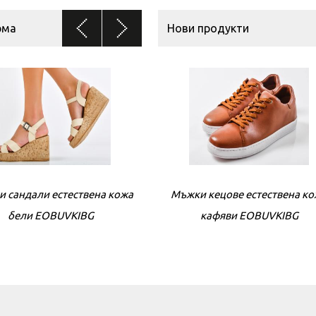
рма
Нови продукти
и сандали естествена кожа
Мъжки кецове естествена к
Дамски сандали естествена 
бели EOBUVKIBG
кафяви EOBUVKIBG
бежови EOBUVKIBG