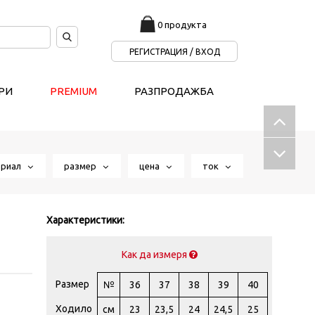
0 продукта
РЕГИСТРАЦИЯ / ВХОД
РИ
PREMIUM
РАЗПРОДАЖБА
ериал
размер
цена
ток
Характеристики:
Как да измеря
Размер
№
36
37
38
39
40
Ходило
см
23
23,5
24
24,5
25