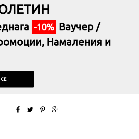
БЮЛЕТИН
еднага
Ваучер /
-10%
ромоции, Намаления и