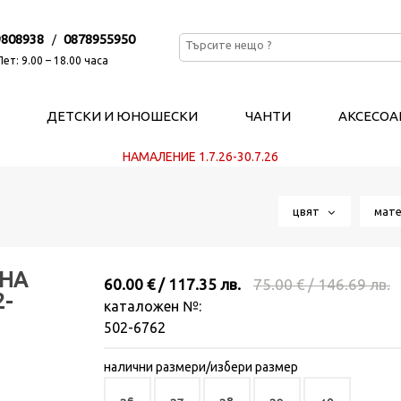
9808938
0878955950
/
ет: 9.00 – 18.00 часа
ДЕТСКИ И ЮНОШЕСКИ
ЧАНТИ
АКСЕСОА
НАМАЛЕНИЕ 1.7.26-30.7.26
цвят
мат
ЕНА
60.00 € / 117.35 лв.
75.00 € / 146.69 лв.
2-
каталожен №:
502-6762
налични размери/избери размер