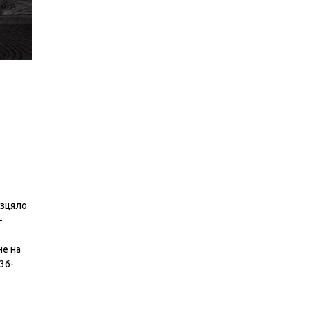
изцяло
–
не на
36-