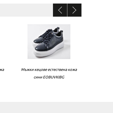
ожа
кожа
Мъжки кецове естествена кожа
Дамски сандали естествена кожа
Мъжки кецове
Дамски са
сини EOBUVKIBG
бели EOBUVKIBG
беж