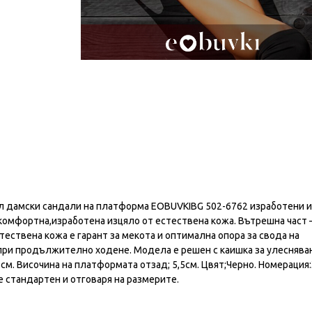
 дамски сандали на платформа EOBUVKIBG 502-6762 изработени 
 комфортна,изработена изцяло от естествена кожа. Вътрешна част 
ествена кожа е гарант за мекота и оптимална опора за свода на
при продължително ходене. Модела е решен с каишка за улеснява
см. Височина на платформата отзад; 5,5см. Цвят;Черно. Номерация:
е стандартен и отговаря на размерите.