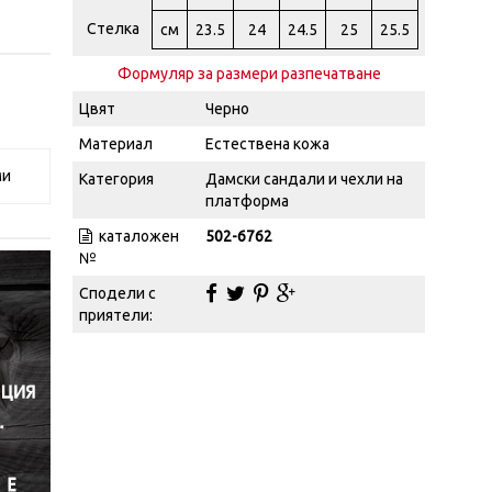
Стелка
см
23.5
24
24.5
25
25.5
Формуляр за размери разпечатване
Цвят
Черно
Материал
Естествена кожа
ми
Категория
Дамски сандали и чехли на
платформа
каталожен
502-6762
№
Сподели с
приятели: