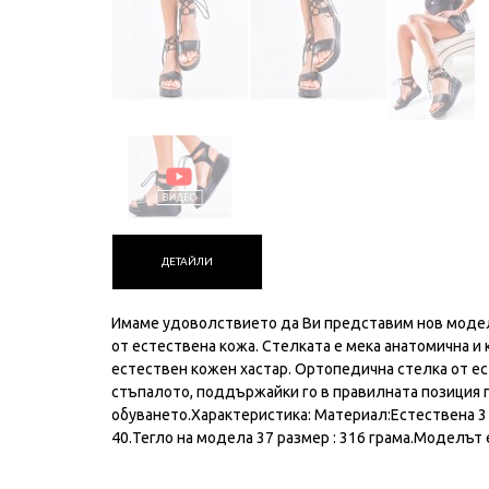
ДЕТАЙЛИ
Имаме удоволствието да Ви представим нов модел
от естествена кожа. Стелката е мека анатомична и
естествен кожен хастар. Ортопедична стелка от ест
стъпалото, поддържайки го в правилната позиция 
обуването.Характеристика: Материал:Естествена 3 
40.Тегло на модела 37 размер : 316 грама.Моделът 