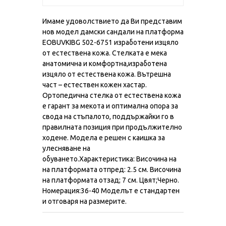
Имаме удоволствието да Ви представим
нов модел дамски сандали на платформа
EOBUVKIBG 502-6751 изработени изцяло
от естествена кожа. Стелката е мека
анатомична и комфортна,изработена
изцяло от естествена кожа. Вътрешна
част – естествен кожен хастар.
Ортопедична стелка от естествена кожа
е гарант за мекота и оптимална опора за
свода на стъпалото, поддържайки го в
правилната позиция при продължително
ходене. Модела е решен с каишка за
улесняване на
обуването.Характеристика: Височина на
на платформата отпред: 2.5 см. Височина
на платформата отзад; 7 см. Цвят;Черно.
Номерация:36-40 Моделът е стандартен
и отговаря на размерите.