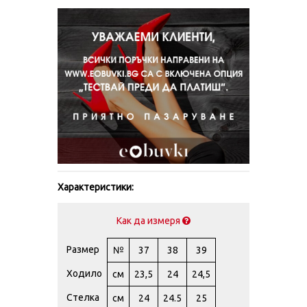
Характеристики:
Как да измеря
Размер
№
37
38
39
Ходило
см
23,5
24
24,5
Стелка
см
24
24.5
25