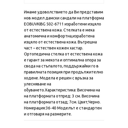
Имаме удоволствието да Ви представим
нов модел дамски сандали на платформа
EOBUVKIBG 502-6711 изработени изцяло
от естествена кожа. Стелката е мека
анатомична и комфортна,изработена
изцяло от естествена кожа. Вътрешна
част – естествен кожен хастар.
Ортопедична стелка от естествена кожа
е гарант за мекота и оптимална опора за
свода на стъпалото, поддържайки го в
правилната позиция при продължително
ходене. Модела е решен с връзка за
улесняване на
обуването.Характеристика: Височина на
на платформата отпред: 3 см. Височина
на платформата отзад; 7см. Цвят;Черно.
Номерация:36-40 Моделът е стандартен
и отговаря на размерите.