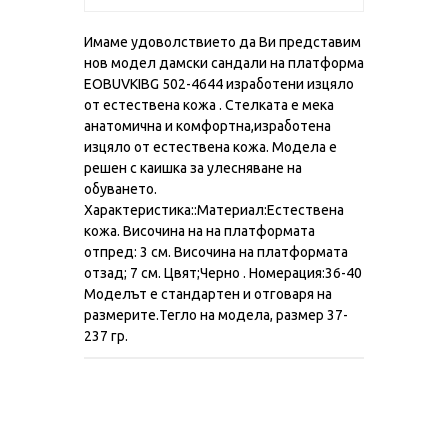
Имаме удоволствието да Ви представим
нов модел дамски сандали на платформа
EOBUVKIBG 502-4644 изработени изцяло
от естествена кожа . Стелката е мека
анатомична и комфортна,изработена
изцяло от естествена кожа. Модела е
решен с каишка за улесняване на
обуването.
Характеристика::Материал:Естествена
кожа. Височина на на платформата
отпред: 3 см. Височина на платформата
отзад; 7 см. Цвят;Черно . Номерация:36-40
Моделът е стандартен и отговаря на
размерите.Тегло на модела, размер 37-
237 гр.