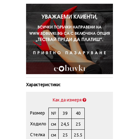
Характеристики:
Как да измеря
Размер
№
39
40
Ходило
см
24,5
25
Стелка
см
25
25.5