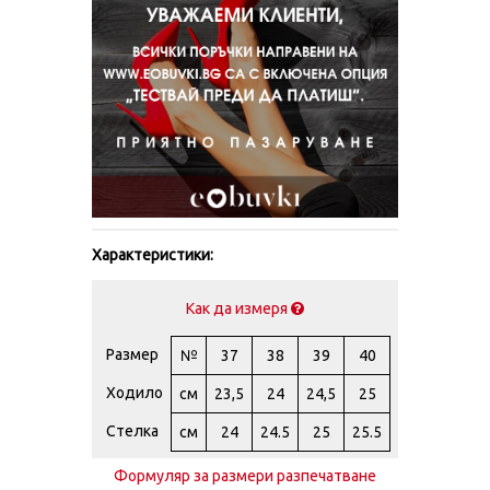
Характеристики:
Как да измеря
Размер
№
37
38
39
40
Ходило
см
23,5
24
24,5
25
Стелка
см
24
24.5
25
25.5
Формуляр за размери разпечатване