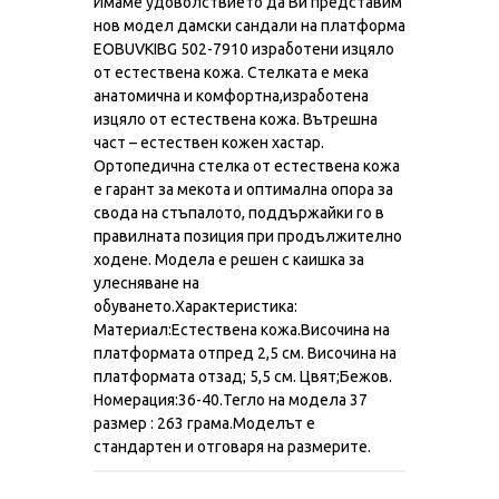
Имаме удоволствието да Ви представим
нов модел дамски сандали на платформа
EOBUVKIBG 502-7910 изработени изцяло
от естествена кожа. Стелката е мека
анатомична и комфортна,изработена
изцяло от естествена кожа. Вътрешна
част – естествен кожен хастар.
Ортопедична стелка от естествена кожа
е гарант за мекота и оптимална опора за
свода на стъпалото, поддържайки го в
правилната позиция при продължително
ходене. Модела е решен с каишка за
улесняване на
обуването.Характеристика:
Материал:Естествена кожа.Височина на
платформата отпред 2,5 см. Височина на
платформата отзад; 5,5 см. Цвят;Бежов.
Номерация:36-40.Тегло на модела 37
размер : 263 грама.Моделът е
стандартен и отговаря на размерите.