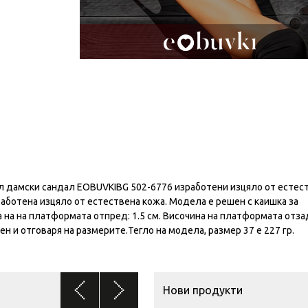
 дамски сандал EOBUVKIBG 502-6776 изработени изцяло от естес
работена изцяло от естествена кожа. Модела е решен с каишка за
 на на платформата отпред: 1.5 см. Височина на платформата отзад
н и отговаря на размерите.Тегло на модела, размер 37 е 227 гр.
Нови продукти