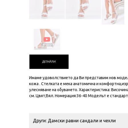
ДЕТАЙЛИ
Имаме удоволствието да Ви представим нов модел
кожа . Стелката е мека анатомична и комфортна,из
улесняване на обуването. Характеристика: Височина
см. Цвят;Бял. Номерация:36-40 Моделът е стандарте
Други: Дамски равни сандали и чехли