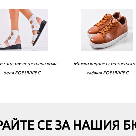
и сандали естествена кожа
Мъжки кецове естествена к
Дамски сандали естествена 
бели EOBUVKIBG
кафяви EOBUVKIBG
бежови EOBUVKIBG
АЙТЕ СЕ ЗА НАШИЯ 