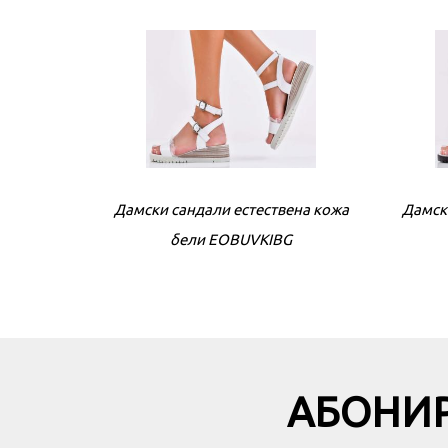
Дамски сандали естествена кожа
Дамск
бели EOBUVKIBG
АБОНИР