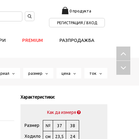
0 продукта
РЕГИСТРАЦИЯ / ВХОД
РИ
PREMIUM
РАЗПРОДАЖБА
ериал
размер
цена
ток
Характеристики:
Как да измеря
Размер
№
37
38
Ходило
см
23,5
24