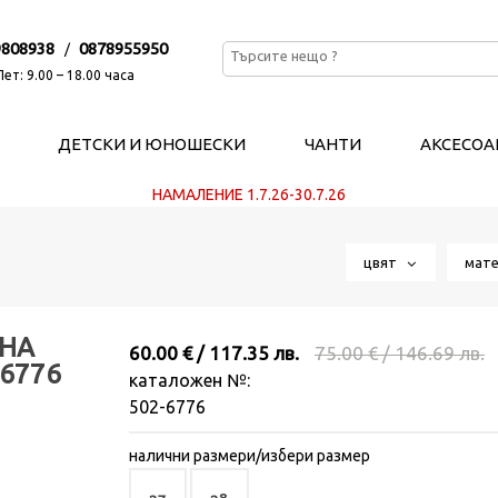
9808938
0878955950
/
ет: 9.00 – 18.00 часа
ДЕТСКИ И ЮНОШЕСКИ
ЧАНТИ
АКСЕСОА
НАМАЛЕНИЕ 1.7.26-30.7.26
цвят
мат
ЕНА
60.00 € / 117.35 лв.
75.00 € / 146.69 лв.
6776
каталожен №:
502-6776
налични размери/избери размер