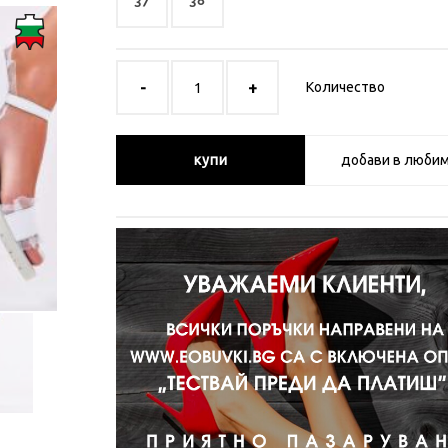
37
38
Количество
купи
добави в люби