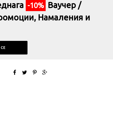
еднага
Ваучер /
-10%
ромоции, Намаления и