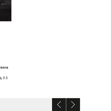
твена
; 3.5