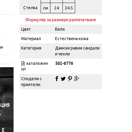
Стелка
см
24
24.5
Формуляр за размери разпечатване
Цвят
Бяло
Материал
Естествена кожа
ми
Категория
Дамски равни сандали
и чехли
каталожен
502-6776
№
Сподели с
приятели: