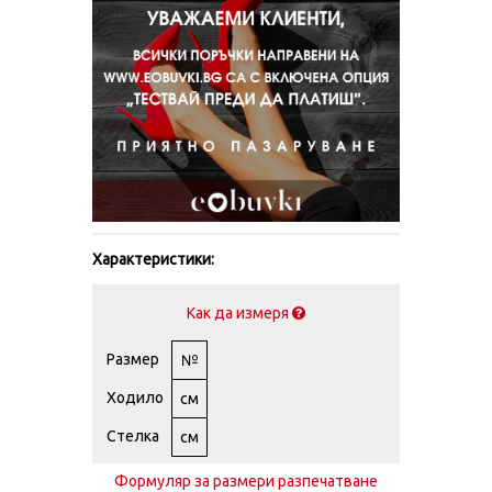
Характеристики:
Как да измеря
Размер
№
Ходило
см
Стелка
см
Формуляр за размери разпечатване