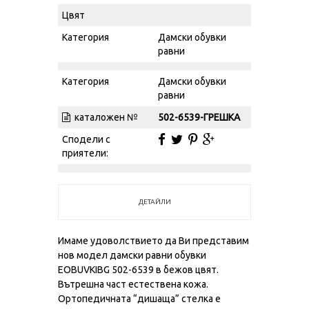
Цвят
Категория
Дамски обувки
равни
Категория
Дамски обувки
равни
каталожен №
502-6539-ГРЕШКА
Сподели с
приятели:
ДЕТАЙЛИ
Имаме удоволствието да Ви представим
нов модел дамски равни обувки
EOBUVKIBG 502-6539 в бежов цвят.
Вътрешна част естествена кожа.
Ортопедичната “дишаща” стелка е