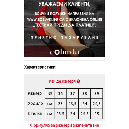
Характеристики:
Как да измеря
Размер
№
36
37
38
39
Ходило
см
23
23,5
24
24,5
Стелка
см
23.5
24
24.5
25
Формуляр за размери разпечатване