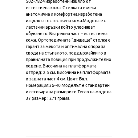
502-7824 изработени изцяло от
естествена кожа. Стелката е мека
анатомична и комфортна,изработена
изцяло от естествена кожа.Модела е с
ластачни връзки който улесняват
обуването. Вътрешна част – естествена
кожа. Ортопедичната “дишаща” стелка е
гарант за мекота и оптимална опора за
свода на стъпалото, поддържайки го в
правилната позиция при продължително
ходене. Височина на платформата
отпред: 2.5 см. Височина на платформата
в задната част 4 см. Цвят: Бял.
Номерация:36-40 Моделът е стандартен
и отговаря на размерите.Тегло на модела
37 размер : 271 грама.