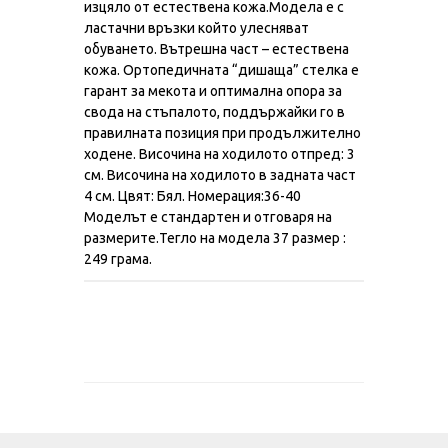
изцяло от естествена кожа.Модела е с
ластачни връзки който улесняват
обуването. Вътрешна част – естествена
кожа. Ортопедичната “дишаща” стелка е
гарант за мекота и оптимална опора за
свода на стъпалото, поддържайки го в
правилната позиция при продължително
ходене. Височина на ходилото отпред: 3
см. Височина на ходилото в задната част
4 см. Цвят: Бял. Номерация:36-40
Моделът е стандартен и отговаря на
размерите.Тегло на модела 37 размер :
249 грама.