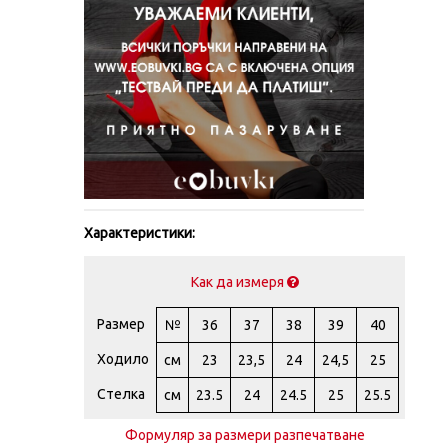
Характеристики:
Как да измеря
Размер
№
36
37
38
39
40
Ходило
см
23
23,5
24
24,5
25
Стелка
см
23.5
24
24.5
25
25.5
Формуляр за размери разпечатване