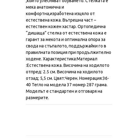
,който улесняват обуването. Стелката е
мека анатомична и
комфортна,изработена изцяло от
естествена кожа. Вътрешна част –
естествен кожен хастар. Ортопедична
“дишаща” стелка от естествена кожа е
гарант за мекота и оптимална опора за
свода на стъпалото, поддържайки го в
правилната позиция при продължително
ходене. Характеристика:Материал
:Естествена кожа. Височина на ходилото
отпред: 2.5 см. Височина на ходилото
отзад; 5,5 см. Цвят:Черен. Номерация:36-
40 Тегло на модела 37 номер 287 грама.
Моделът е стандартен и отговаря на
размерите.