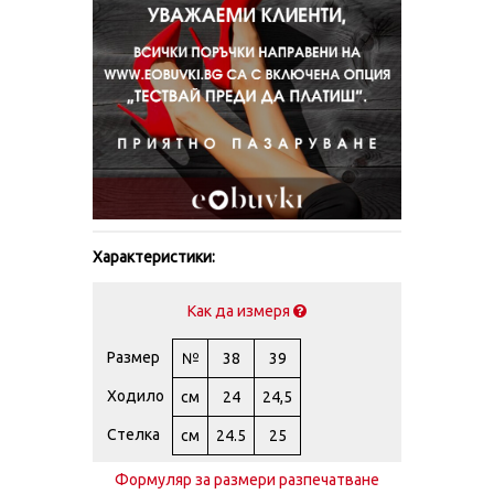
Характеристики:
Как да измеря
Размер
№
38
39
Ходило
см
24
24,5
Стелка
см
24.5
25
Формуляр за размери разпечатване