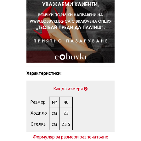
Характеристики:
Как да измеря
Размер
№
40
Ходило
см
25
Стелка
см
25.5
Формуляр за размери разпечатване