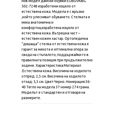
нов модел дамски обувки EOBUVKIBG
502-7248 изработени изцяло от
естествена кожа. Модела е с връзки
,който улесняват обуването. Стелката е
мека анатомична и
комфортна,изработена изцяло от
естествена кожа. Вътрешна част –
естествен кожен хастар. Ортопедична
“дишаща” стелка от естествена кожа е
гарант за мекота и оптимална опора за
свода на стъпалото, поддържайки го в
правилната позиция при продължително
ходене. Характеристика:Материал
:Естествена кожа. Височина на ходилото
отпред: 2,5 см. Височина на ходилото
отзад; 5,5 см. Цвят:Черно. Номерация:36-
40 Тегло на модела 37 номер 274 грама.
Моделът е стандартен и отговаря на
размерите.