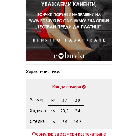
Характеристики:
Как да измеря
Размер
№
37
38
Ходило
см
23,5
24
Стелка
см
24
24.5
Формуляр за размери разпечатване