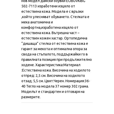
нов модел дамски обувки EOBUVKIBG
502-7113 изработени изцяло от
естествена кожа. Модела е с връзки
,който улесняват обуването. Стелката е
мека анатомична и
комфортна,изработена изцяло от
естествена кожа. Вътрешна част –
естествен кожен хастар. Ортопедична
“дишаща” стелка от естествена кожа е
гарант за мекота и оптимална опора за
свода на стъпалото, поддържайки го в
правилната позиция при продължително
ходене. Характеристика:Материал
:Естествена кожа. Височина на ходилото
отпред: 2,5 см. Височина на ходилото
отзад; 5,5 см. Цвят:Черен. Номерация:36-
40 Тегло на модела 37 номер 302 грама.
Моделът е стандартен и отговаря на
размерите.