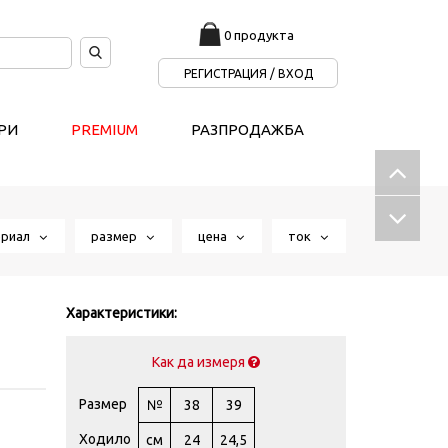
0 продукта
РЕГИСТРАЦИЯ / ВХОД
РИ
PREMIUM
РАЗПРОДАЖБА
ериал
размер
цена
ток
Характеристики:
Как да измеря
Размер
№
38
39
Ходило
см
24
24,5