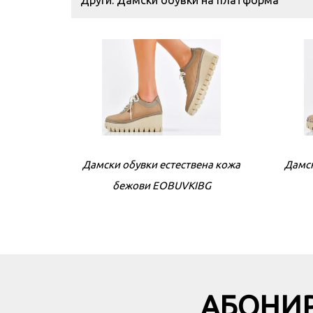
Други: Дамски обувки на платформа
Дамски обувки естествена кожа
Дамск
бежови EOBUVKIBG