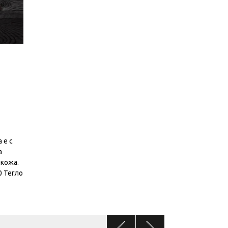
 е с
а
кожа.
0 Тегло