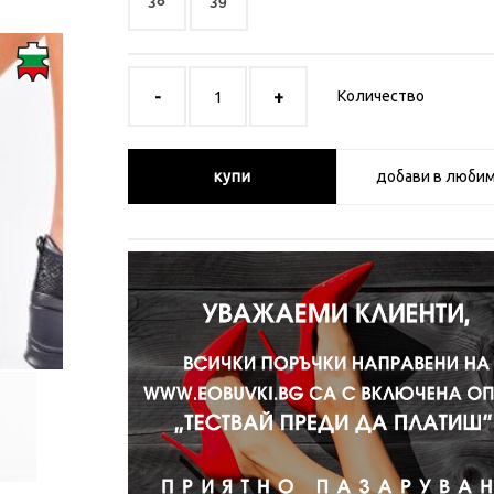
38
39
Количество
купи
добави в люби