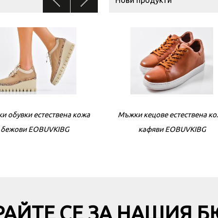
Нови продукти
и обувки естествена кожа
Мъжки кецове естествена к
Дамски обувки естествена 
бежови EOBUVKIBG
кафяви EOBUVKIBG
черни EOBUVKIBG