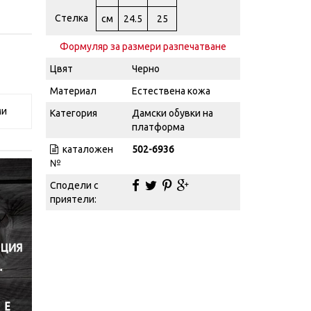
Стелка
см
24.5
25
Формуляр за размери разпечатване
Цвят
Черно
Материал
Естествена кожа
ми
Категория
Дамски обувки на
платформа
каталожен
502-6936
№
Сподели с
приятели: