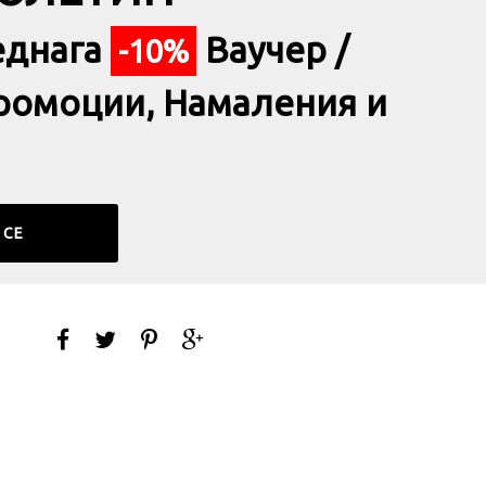
БЮЛЕТИН
еднага
Ваучер /
-10%
ромоции, Намаления и