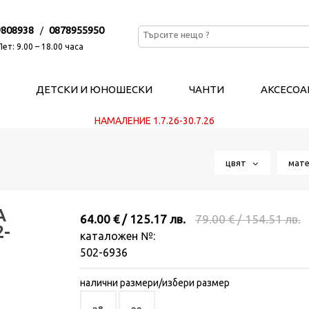
9808938
0878955950
/
ет: 9.00 – 18.00 часа
ДЕТСКИ И ЮНОШЕСКИ
ЧАНТИ
АКСЕСОА
НАМАЛЕНИЕ 1.7.26-30.7.26
цвят
мат
А
64.00 € / 125.17 лв.
79.00 € / 154.51 лв.
2-
каталожен №:
502-6936
налични размери/избери размер