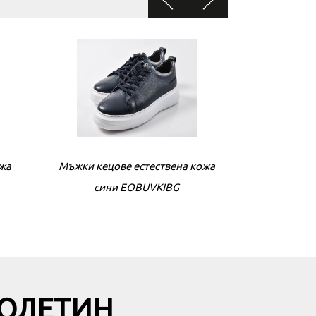
ожа
кожа
Мъжки кецове естествена кожа
Дамски обувки естествена кожа
Мъжки кецове
Дамски об
бежови EOBUVKIBG
сини EOBUVKIBG
беж