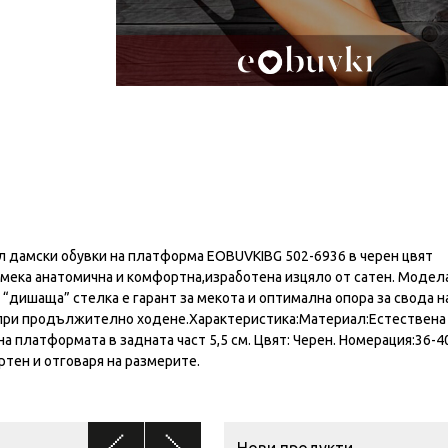
 дамски обувки на платформа EOBUVKIBG 502-6936 в черен цвят
 мека анатомична и комфортна,изработена изцяло от сатен. Модела
“дишаща” стелка е гарант за мекота и оптимална опора за свода н
 при продължително ходене.Характеристика:Материал:Естествена 
на платформата в задната част 5,5 см. Цвят: Черен. Номерация:36-4
ртен и отговаря на размерите.