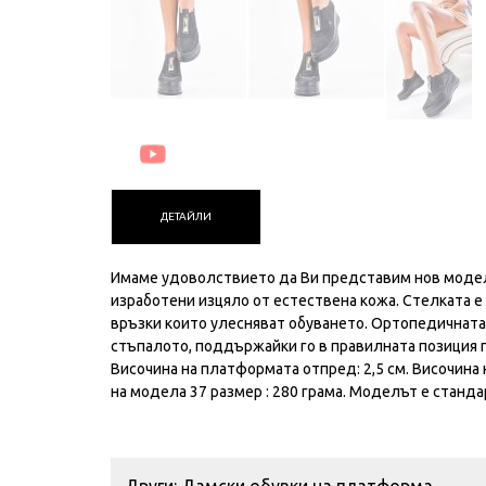
ДЕТАЙЛИ
Имаме удоволствието да Ви представим нов модел
изработени изцяло от естествена кожа. Стелката е
връзки които улесняват обуването. Ортопедичната 
стъпалото, поддържайки го в правилната позиция
Височина на платформата отпред: 2,5 см. Височина 
на модела 37 размер : 280 грама. Моделът е станда