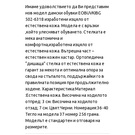
Имаме удоволствието да Ви представим
нов модел дамски обувки EOBUVKIBG
502-6318 изработени изцяло от
естествена кожа. Модела е с връзки
,който улесняват обуването. Стелката е
мека анатомична и
комфортна,изработена изцяло от
естествена кожа. Вътрешна част –
естествен кожен хастар. Ортопедична
“дишаща” стелка от естествена кожа е
гарант за мекота и оптимална опора за
свода на стъпалото, поддържайки го в
правилната позиция при продължително
ходене. Характеристика:Материал
:Естествена кожа. Височина на ходилото
отпред: 3 см. Височина на ходилото
отзад; 7 см. Цвят:Черни. Номерация:36-40
Тегло на модела 37 номер 256 грама.
Моделът е стандартен и отговаря на
размерите.