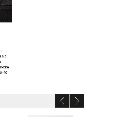
ят
 е с
а
кожа.
36-40