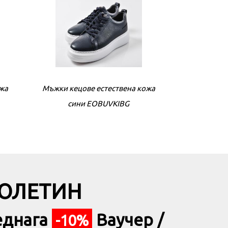
ожа
кожа
Мъжки кецове естествена кожа
Дамски обувки естествена кожа
Мъжки кецове
Дамски об
бежови EOBUVKIBG
сини EOBUVKIBG
беж
БЮЛЕТИН
еднага
Ваучер /
-10%