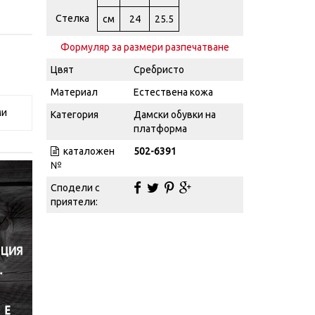
Стелка
см
24
25.5
Формуляр за размери разпечатване
Цвят
Сребристо
Материал
Естествена кожа
ми
Категория
Дамски обувки на
платформа
каталожен
502-6391
№
Сподели с
приятели: