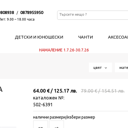
9808938
0878955950
/
ет: 9.00 – 18.00 часа
ДЕТСКИ И ЮНОШЕСКИ
ЧАНТИ
АКСЕСОА
НАМАЛЕНИЕ 1.7.26-30.7.26
цвят
мат
А
64.00 € / 125.17 лв.
79.00 € / 154.51 лв.
каталожен №:
502-6391
налични размери/избери размер