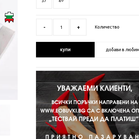
37
40
Количество
купи
добави в люби