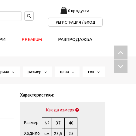
0 продукта
РЕГИСТРАЦИЯ / ВХОД
РИ
PREMIUM
РАЗПРОДАЖБА
ериал
размер
цена
ток
Характеристики:
Как да измеря
Размер
№
37
40
Ходило
см
23,5
25