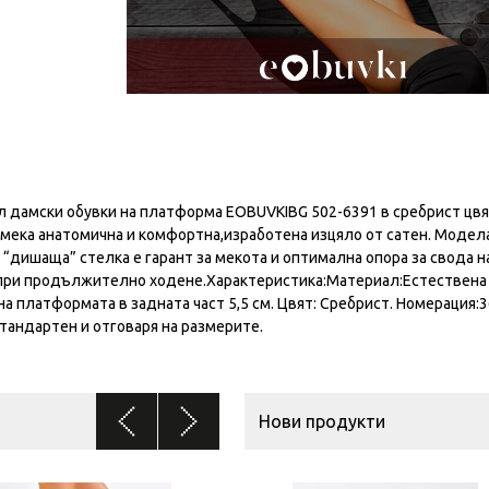
 дамски обувки на платформа EOBUVKIBG 502-6391 в сребрист цв
 мека анатомична и комфортна,изработена изцяло от сатен. Модела
“дишаща” стелка е гарант за мекота и оптимална опора за свода н
 при продължително ходене.Характеристика:Материал:Естествена 
на платформата в задната част 5,5 см. Цвят: Сребрист. Номерация:
стандартен и отговаря на размерите.
Нови продукти