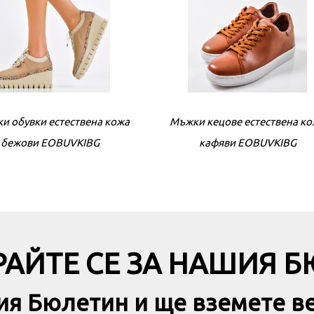
и обувки естествена кожа
Мъжки кецове естествена к
Дамски обувки естествена 
бежови EOBUVKIBG
кафяви EOBUVKIBG
черни EOBUVKIBG
АЙТЕ СЕ ЗА НАШИЯ 
ия Бюлетин и ще вземете в