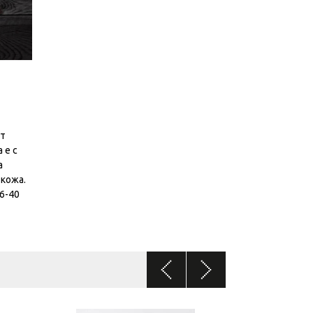
ят
 е с
а
кожа.
36-40