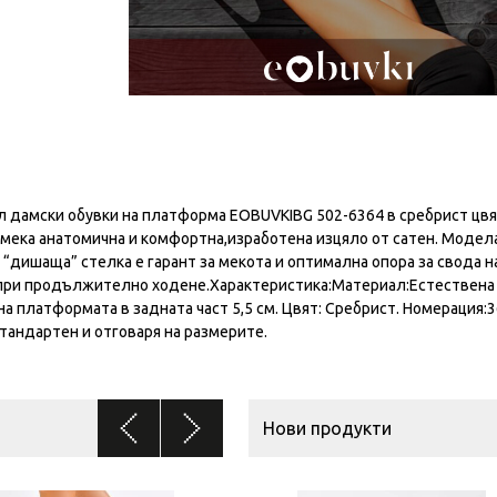
 дамски обувки на платформа EOBUVKIBG 502-6364 в сребрист цв
 мека анатомична и комфортна,изработена изцяло от сатен. Модела
“дишаща” стелка е гарант за мекота и оптимална опора за свода н
 при продължително ходене.Характеристика:Материал:Естествена 
на платформата в задната част 5,5 см. Цвят: Сребрист. Номерация:
стандартен и отговаря на размерите.
Нови продукти