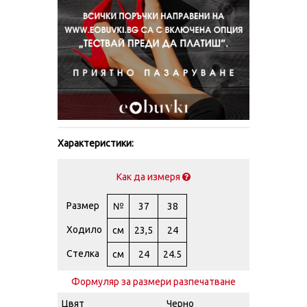
Характеристики:
Как да измеря
Размер
№
37
38
Ходило
см
23,5
24
Стелка
см
24
24.5
Формуляр за размери разпечатване
Цвят
Черно