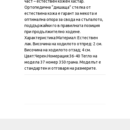
част – естествен кожен хастар.
Ортопедична “дишаща” стелка от
естествена кожа е гарант за мекота и
оптимална опора за свода на стъпалото,
поддържайки го в правилната позиция
при продължително ходене.
Характеристика:Материал :Естествен
лак. Височина на ходилото отпред: 2 см.
Височина на ходилото отзад; 4 см.
Цвят:Черен.Номерация:36-40 Тегло на
модела 37 номер 350 грама. Моделът е
стандартен и отговаря на размерите.