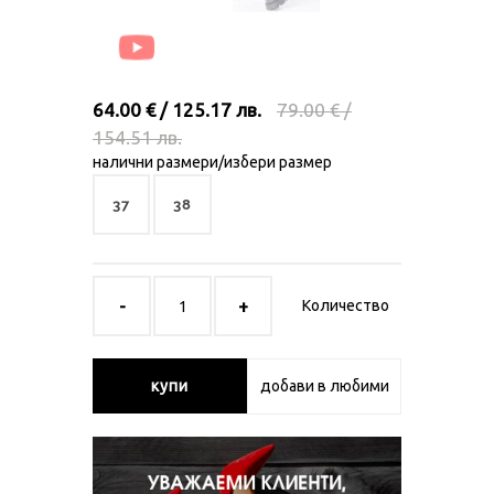
64.00 € / 125.17 лв.
79.00 € /
154.51 лв.
налични размери/избери размер
37
38
Количество
купи
добави в любими