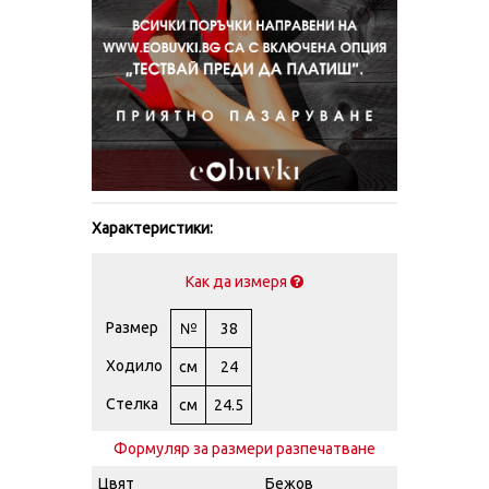
Характеристики:
Как да измеря
Размер
№
38
Ходило
см
24
Стелка
см
24.5
Формуляр за размери разпечатване
Цвят
Бежов