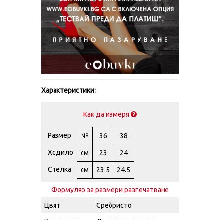
Характеристики:
Как да измеря
Размер
№
36
38
Ходило
см
23
24
Стелка
см
23.5
24.5
Формуляр за размери разпечатване
Цвят
Сребристо