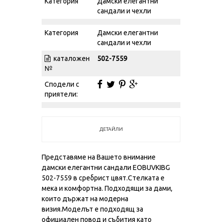
Категория
Дамски елегантни
сандали и чехли
Категория
Дамски елегантни
сандали и чехли
каталожен
502-7559
№
Сподели с
приятели:
ДЕТАЙЛИ
Представяме на Вашето внимание
дамски елегантни сандали EOBUVKIBG
502-7559 в сребрист цвят.Стелката е
мека и комфортна. Подходящи за дами,
които държат на модерна
визия.Моделът е подходящ за
официален повод и събития като