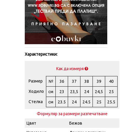
Характеристики:
Как да измеря
Размер
№
36
37
38
39
40
Ходило
см
23
23,5
24
24,5
25
Стелка
см
23.5
24
24.5
25
25.5
Формуляр за размери разпечатване
Цвят
Бежов