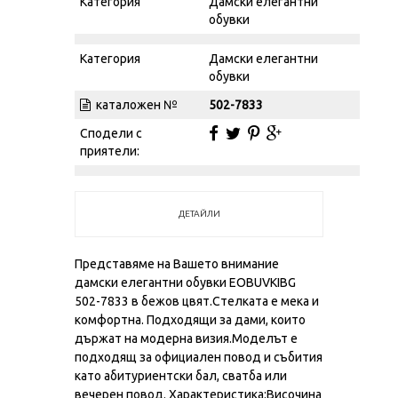
Категория
Дамски елегантни
обувки
Категория
Дамски елегантни
обувки
каталожен №
502-7833
Сподели с
приятели:
ДЕТАЙЛИ
Представяме на Вашето внимание
дамски елегантни обувки EOBUVKIBG
502-7833 в бежов цвят.Стелката е мека и
комфортна. Подходящи за дами, които
държат на модерна визия.Моделът е
подходящ за официален повод и събития
като абитуриентски бал, сватба или
вечерен повод. Характеристикa:Височина