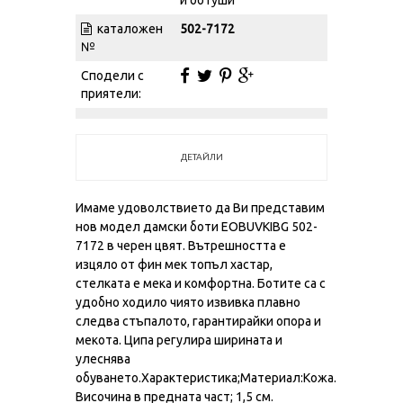
каталожен
502-7172
№
Сподели с
приятели:
ДЕТАЙЛИ
Имаме удоволствието да Ви представим
нов модел дамски боти EOBUVKIBG 502-
7172 в черен цвят. Вътрешността е
изцяло от фин мек топъл хастар,
стелката е мека и комфортна. Ботите са с
удобно ходило чиято извивка плавно
следва стъпалото, гарантирайки опора и
мекота. Ципа регулира ширината и
улеснява
обуването.Характеристика;Материал:Кожа.
Височина в предната част; 1,5 см.