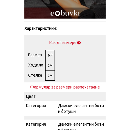
Характеристики:
Как да измеря
Размер
№
Ходило
см
Стелка
см
Формуляр за размери разпечатване
Цвят
Категория
Дамски елегантни боти
и ботуши
Категория
Дамски елегантни боти
и ботуши