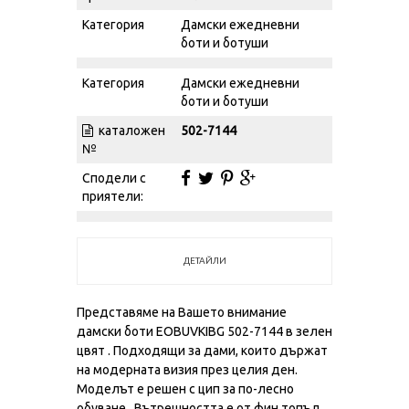
Категория
Дамски ежедневни
боти и ботуши
Категория
Дамски ежедневни
боти и ботуши
каталожен
502-7144
№
Сподели с
приятели:
ДЕТАЙЛИ
Представяме на Вашето внимание
дамски боти EOBUVKIBG 502-7144 в зелен
цвят . Подходящи за дами, които държат
на модерната визия през целия ден.
Моделът е решен с цип за по-лесно
обуване . Вътрешността е от фин топъл