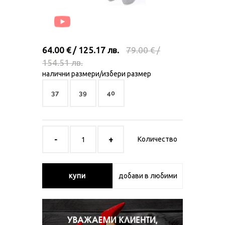
64.00 € / 125.17 лв.
79.00 € /
154.51 лв.
налични размери/избери размер
37
39
40
Количество
купи
добави в любими