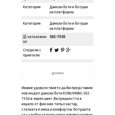
Категория
Дамски боти и ботуши
на платформа
Категория
Дамски боти и ботуши
на платформа
каталожен
502-7350
№
Сподели с
приятели:
ДЕТАЙЛИ
Имаме удоволствието да Ви представим
нов модел дамски боти EOBUVKIBG 502-
7350 в черен цвят. Вътрешността е
изцяло от фин мек топъл хастар,
стелката е мека и комфортна. Ботушите
са с удобно ходило чиято извивка плавно