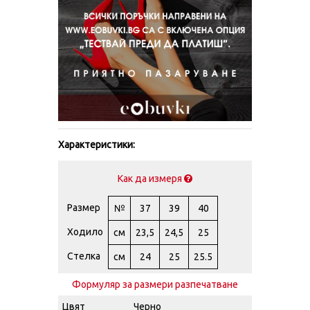
Характеристики:
Как да измеря
Размер
№
37
39
40
Ходило
см
23,5
24,5
25
Стелка
см
24
25
25.5
Формуляр за размери разпечатване
Цвят
Черно