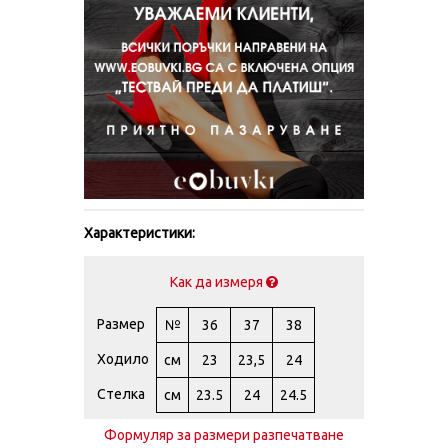
Характеристики:
Как да измеря
Размер
№
36
37
38
Ходило
см
23
23,5
24
Стелка
см
23.5
24
24.5
Формуляр за размери разпечатване