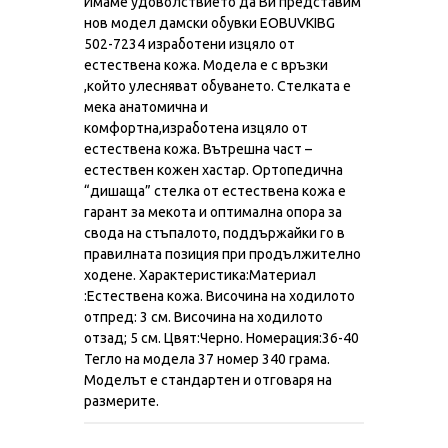
Имаме удоволствието да Ви представим
нов модел дамски обувки EOBUVKIBG
502-7234 изработени изцяло от
естествена кожа. Модела е с връзки
,който улесняват обуването. Стелката е
мека анатомична и
комфортна,изработена изцяло от
естествена кожа. Вътрешна част –
естествен кожен хастар. Ортопедична
“дишаща” стелка от естествена кожа е
гарант за мекота и оптимална опора за
свода на стъпалото, поддържайки го в
правилната позиция при продължително
ходене. Характеристика:Материал
:Естествена кожа. Височина на ходилото
отпред: 3 см. Височина на ходилото
отзад; 5 см. Цвят:Черно. Номерация:36-40
Тегло на модела 37 номер 340 грама.
Моделът е стандартен и отговаря на
размерите.