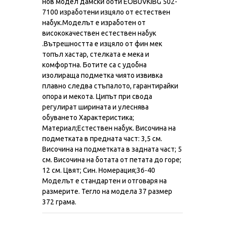
нов модел дамски боти EOBUVKIBG 502-
7100 изработени изцяло от естествен
набук.Моделът е изработен от
висококачествен естествен набук
.Вътрешността е изцяло от фин мек
топъл хастар, стелката е мека и
комфортна. Ботите са с удобна
изолираща подметка чиято извивка
плавно следва стъпалото, гарантирайки
опора и мекота. Ципът при свода
регулират ширината и улеснява
обуването Характеристика;
Материал;Естествен набук. Височина на
подметката в предната част: 3,5 см.
Височина на подметката в задната част; 5
см. Височина на ботата от петата до горе;
12 см. Цвят; Син. Номерация;36-40
Моделът е стандартен и отговаря на
размерите. Тегло на модела 37 размер
372 грама.