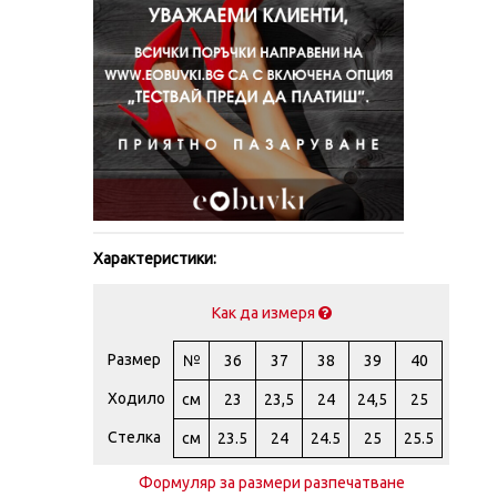
Характеристики:
Как да измеря
Размер
№
36
37
38
39
40
Ходило
см
23
23,5
24
24,5
25
Стелка
см
23.5
24
24.5
25
25.5
Формуляр за размери разпечатване