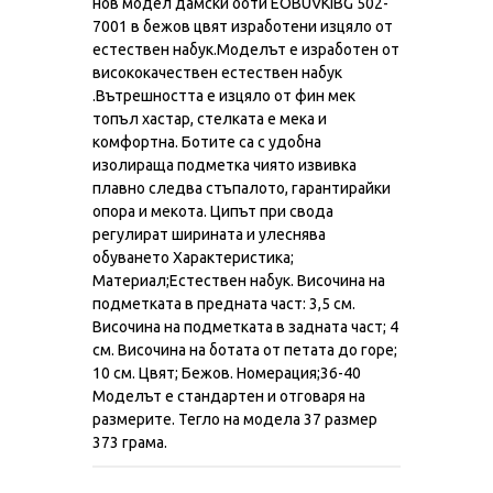
нов модел дамски боти EOBUVKIBG 502-
7001 в бежов цвят изработени изцяло от
естествен набук.Моделът е изработен от
висококачествен естествен набук
.Вътрешността е изцяло от фин мек
топъл хастар, стелката е мека и
комфортна. Ботите са с удобна
изолираща подметка чиято извивка
плавно следва стъпалото, гарантирайки
опора и мекота. Ципът при свода
регулират ширината и улеснява
обуването Характеристика;
Материал;Естествен набук. Височина на
подметката в предната част: 3,5 см.
Височина на подметката в задната част; 4
см. Височина на ботата от петата до горе;
10 см. Цвят; Бежов. Номерация;36-40
Моделът е стандартен и отговаря на
размерите. Тегло на модела 37 размер
373 грама.