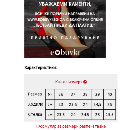
Характеристики:
Как да измеря
Размер
№
36
37
38
39
40
Ходило
см
23
23,5
24
24,5
25
Стелка
см
23.5
24
24.5
25
25.5
Формуляр за размери разпечатване