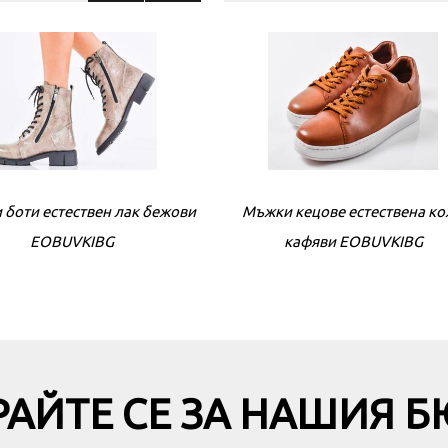
 боти естествен лак бежови
Мъжки кецове естествена к
Дамски боти естествена к
EOBUVKIBG
кафяви EOBUVKIBG
кафяви EOBUVKIBG
АЙТЕ СЕ ЗА НАШИЯ 