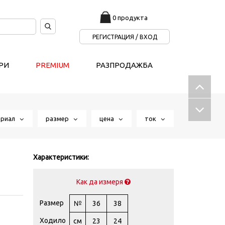
0 продукта
РЕГИСТРАЦИЯ / ВХОД
РИ
PREMIUM
РАЗПРОДАЖБА
ериал
размер
цена
ток
Характеристики:
Как да измеря
Размер
№
36
38
Ходило
см
23
24