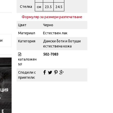
Стелка
см
23.5
24.5
Формуляр за размери разпечатване
Цвят
Черно
Материал
Естествен лак
ми
Категория
Дамски боти и ботуши
естествена кожа
502-7083
каталожен
№
Сподели с
приятели: