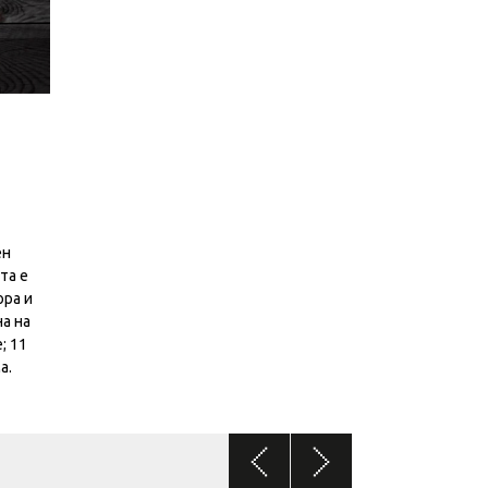
ен
та е
ора и
а на
; 11
а.