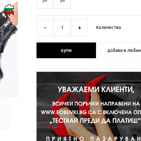
36
38
Количество
купи
добави в люби