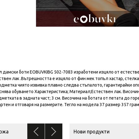
 дамски боти EOBUVKIBG 502-7083 изработени изцяло от естеств
твен лак .Вътрешността е изцяло от фин мек топъл хастар, стелка
одметка чиято извивка плавно следва стъпалото, гарантирайки оп
снява обуването Характеристика; Материал;Естествен лак. Височин
метката в задната част; 3 см. Височина на ботата от петата до горе
ртен и отговаря на размерите. Тегло на модела 37 размер 357 грам
кожа
Нови продукти