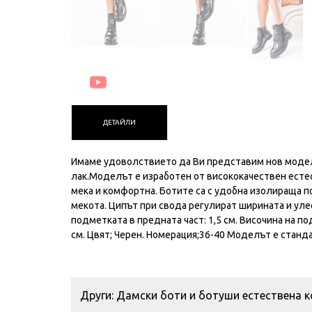
ДЕТАЙЛИ
Имаме удоволствието да Ви представим нов модел
лак.Моделът е изработен от висококачествен естес
мека и комфортна. Ботите са с удобна изолираща п
мекота. Ципът при свода регулират ширината и уле
подметката в предната част: 1,5 см. Височина на под
см. Цвят; Черен. Номерация;36-40 Моделът е станда
Други: Дамски боти и ботуши естествена 