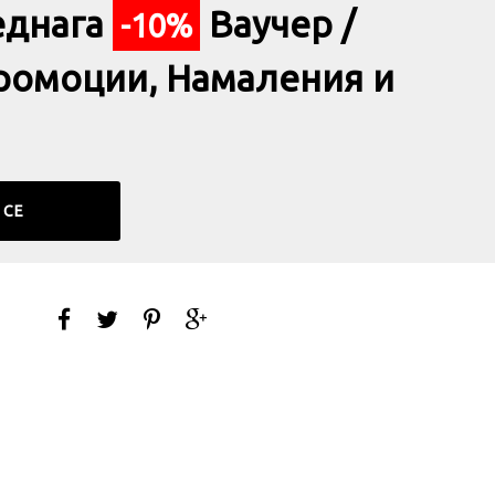
еднага
Ваучер /
-10%
ромоции, Намаления и