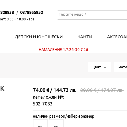
9808938
0878955950
/
ет: 9.00 – 18.00 часа
ДЕТСКИ И ЮНОШЕСКИ
ЧАНТИ
АКСЕСОА
НАМАЛЕНИЕ 1.7.26-30.7.26
цвят
мат
АК
74.00 € / 144.73 лв.
89.00 € / 174.07 лв.
каталожен №:
502-7083
налични размери/избери размер