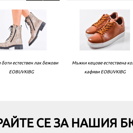
 боти естествен лак бежови
Мъжки кецове естествена к
Дамски боти естествена к
EOBUVKIBG
кафяви EOBUVKIBG
кафяви EOBUVKIBG
АЙТЕ СЕ ЗА НАШИЯ 