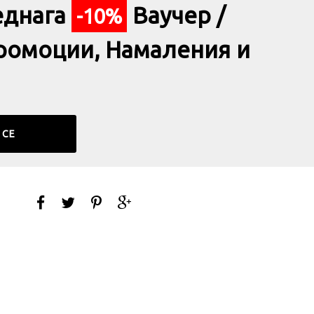
еднага
Ваучер /
-10%
ромоции, Намаления и