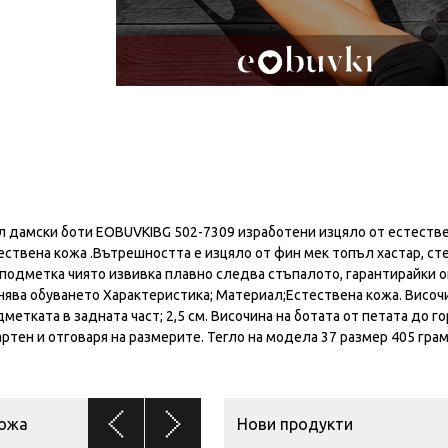
 дамски боти EOBUVKIBG 502-7309 изработени изцяло от естеств
ствена кожа .Вътрешността е изцяло от фин мек топъл хастар, ст
 подметка чиято извивка плавно следва стъпалото, гарантирайки о
нява обуването Характеристика; Материал;Естествена кожа. Височ
метката в задната част; 2,5 см. Височина на ботата от петата до го
ртен и отговаря на размерите. Тегло на модела 37 размер 405 грам
кожа
Нови продукти