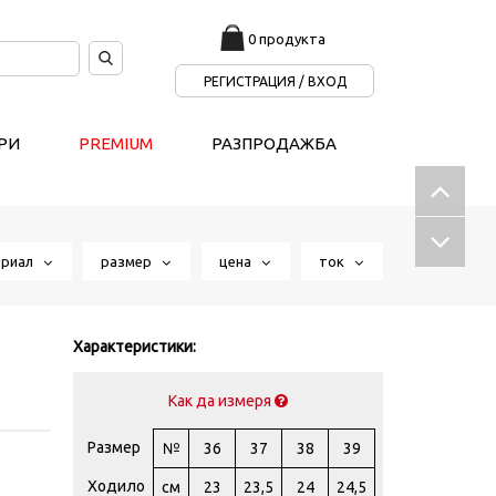
0 продукта
РЕГИСТРАЦИЯ / ВХОД
РИ
PREMIUM
РАЗПРОДАЖБА
ериал
размер
цена
ток
Характеристики:
Как да измеря
Размер
№
36
37
38
39
Ходило
см
23
23,5
24
24,5