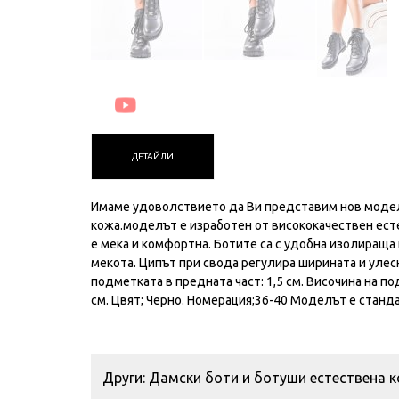
ДЕТАЙЛИ
Имаме удоволствието да Ви представим нов модел
кожа.моделът е изработен от висококачествен есте
е мека и комфортна. Ботите са с удобна изолираща
мекота. Ципът при свода регулира ширината и улес
подметката в предната част: 1,5 см. Височина на под
см. Цвят; Черно. Номерация;36-40 Моделът е станда
Други: Дамски боти и ботуши естествена 