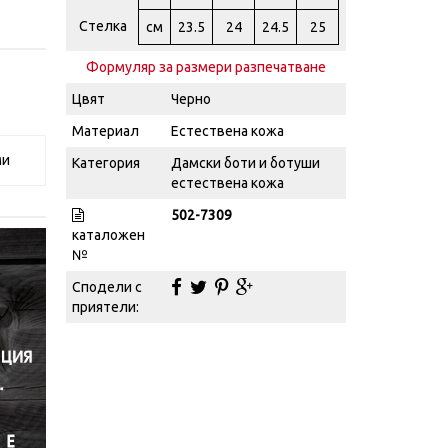
Стелка
см
23.5
24
24.5
25
Формуляр за размери разпечатване
Цвят
Черно
Материал
Естествена кожа
ми
Категория
Дамски боти и ботуши
естествена кожа
502-7309
каталожен
№
Сподели с
приятели: