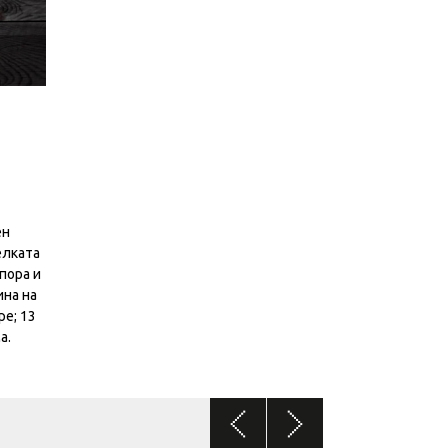
ен
елката
пора и
ина на
ре; 13
а.