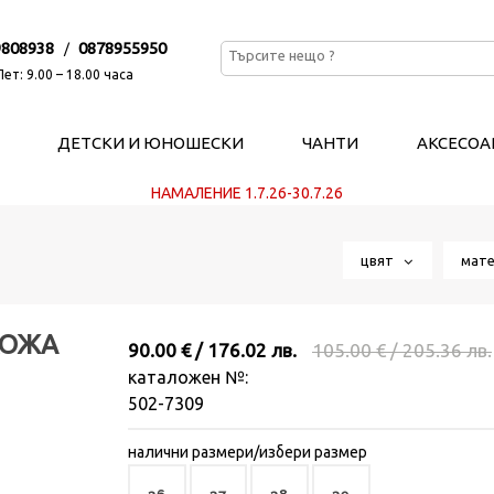
9808938
0878955950
/
ет: 9.00 – 18.00 часа
ДЕТСКИ И ЮНОШЕСКИ
ЧАНТИ
АКСЕСОА
НАМАЛЕНИЕ 1.7.26-30.7.26
цвят
мат
КОЖА
90.00 € / 176.02 лв.
105.00 € / 205.36 лв.
каталожен №:
502-7309
налични размери/избери размер