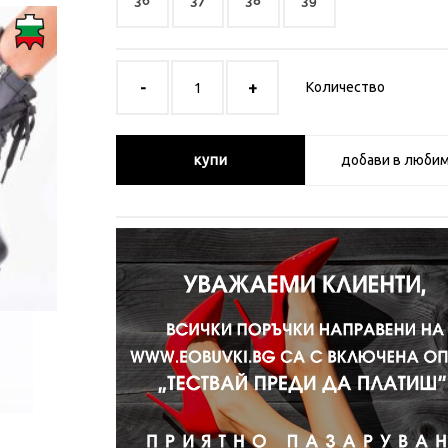
36
37
38
39
Количество
купи
добави в люби