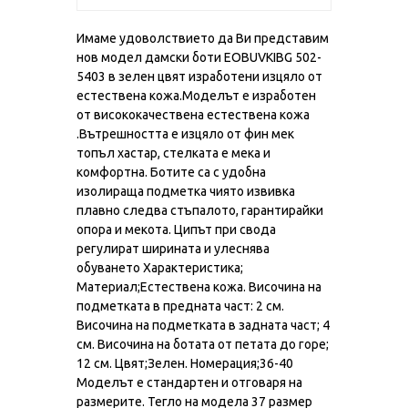
Имаме удоволствието да Ви представим
нов модел дамски боти EOBUVKIBG 502-
5403 в зелен цвят изработени изцяло от
естествена кожа.Моделът е изработен
от висококачествена естествена кожа
.Вътрешността е изцяло от фин мек
топъл хастар, стелката е мека и
комфортна. Ботите са с удобна
изолираща подметка чиято извивка
плавно следва стъпалото, гарантирайки
опора и мекота. Ципът при свода
регулират ширината и улеснява
обуването Характеристика;
Материал;Естествена кожа. Височина на
подметката в предната част: 2 см.
Височина на подметката в задната част; 4
см. Височина на ботата от петата до горе;
12 см. Цвят;Зелен. Номерация;36-40
Моделът е стандартен и отговаря на
размерите. Тегло на модела 37 размер