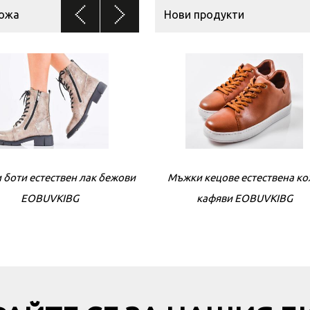
кожа
Нови продукти
 боти естествен лак бежови
Мъжки кецове естествена к
Дамски боти естествена к
EOBUVKIBG
кафяви EOBUVKIBG
кафяви EOBUVKIBG