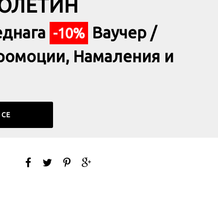
БЮЛЕТИН
еднага
Ваучер /
-10%
ромоции, Намаления и