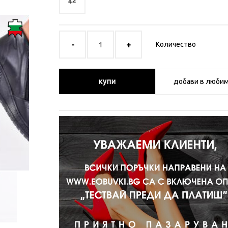
42
Количество
купи
добави в люби