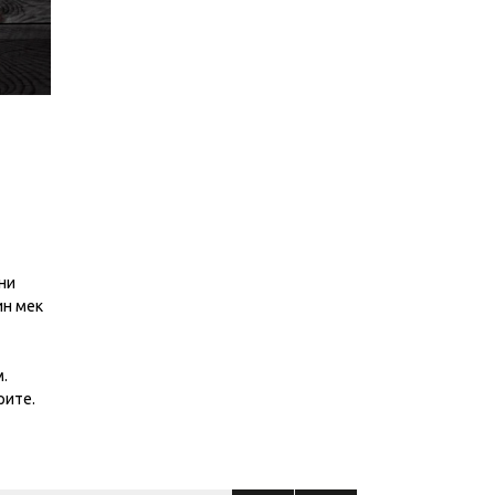
ни
ин мек
м.
рите.