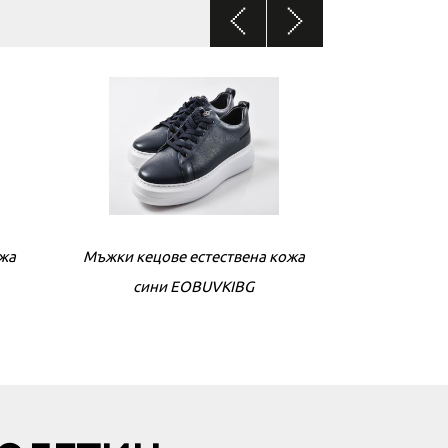
ожа
ожа
Мъжки кецове естествена кожа
Дамски боти естествена кожа
Мъжки кецове
Дамски б
бежови EOBUVKIBG
сини EOBUVKIBG
беж