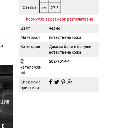
Стелка
см
27.5
Формуляр за размери разпечатване
Цвят
Черно
Материал
Естествена кожа
ми
Категория
Дамски боти и ботуши
естествена кожа
502-7014-1
каталожен
№
Сподели с
приятели: