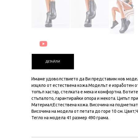
ДЕТАЙЛИ
Имаме удоволствието да Ви представим нов модел 
изцяло от естествена кожа.Моделът е изработен о
топъл хастар, стелката е мека и комфортна. Ботит
стъпалото, гарантирайки опора и мекота. Ципът пр
Материал;Естествена кожа. Височина на подметката 
Височина на модела от петата до горе 10 см. Цвят;
Тегло на модела 41 размер 490 грама.