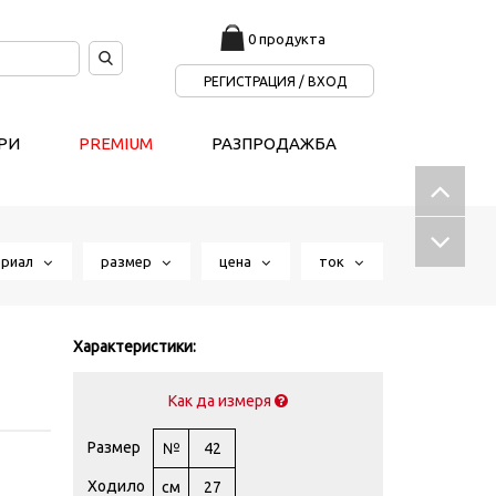
0 продукта
РЕГИСТРАЦИЯ / ВХОД
РИ
PREMIUM
РАЗПРОДАЖБА
ериал
размер
цена
ток
Характеристики:
Как да измеря
Размер
№
42
Ходило
см
27