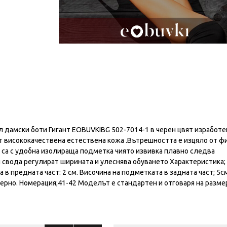
дамски боти Гигант EOBUVKIBG 502-7014-1 в черен цвят изработе
т висококачествена естествена кожа .Вътрешността е изцяло от ф
е са с удобна изолираща подметка чиято извивка плавно следва
и свода регулират ширината и улеснява обуването Характеристика;
в предната част: 2 см. Височина на подметката в задната част; 5с
Черно. Номерация;41-42 Моделът е стандартен и отговаря на разме