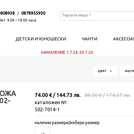
9808938
0878955950
/
ет: 9.00 – 18.00 часа
ДЕТСКИ И ЮНОШЕСКИ
ЧАНТИ
АКСЕСОА
НАМАЛЕНИЕ 1.7.26-30.7.26
цвят
мат
КОЖА
74.00 € / 144.73 лв.
89.00 € / 174.07 лв.
02-
каталожен №:
502-7014-1
налични размери/избери размер