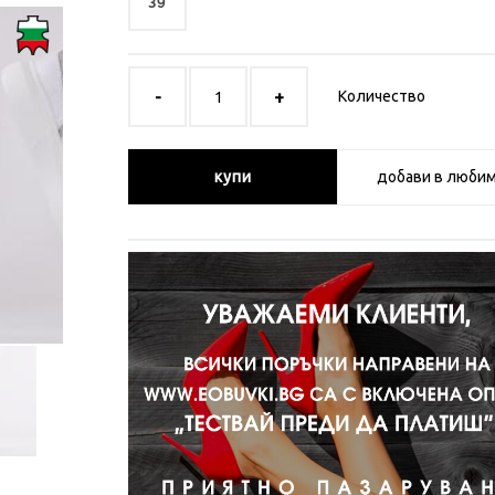
39
Количество
купи
добави в люби