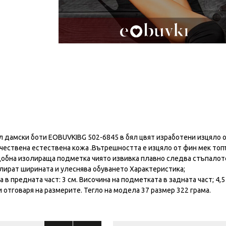
 дамски боти EOBUVKIBG 502-6845 в бял цвят изработени изцяло 
чествена естествена кожа .Вътрешността е изцяло от фин мек то
 удобна изолираща подметка чиято извивка плавно следва стъпалот
улират ширината и улеснява обуването Характеристика;
 предната част: 3 см. Височина на подметката в задната част; 4,5
 отговаря на размерите. Тегло на модела 37 размер 322 грама.