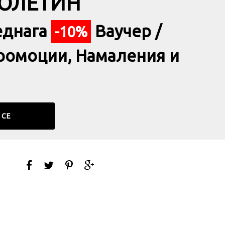
БЮЛЕТИН
еднага
Ваучер /
-10%
ромоции, Намаления и