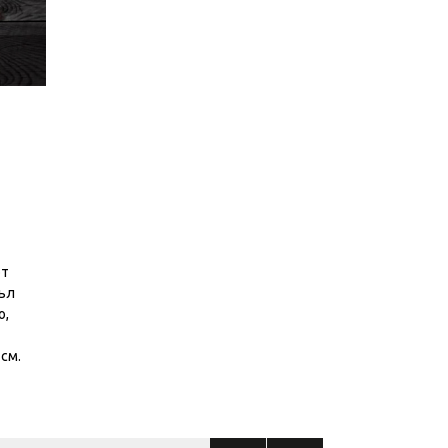
от
пъл
о,
 см.