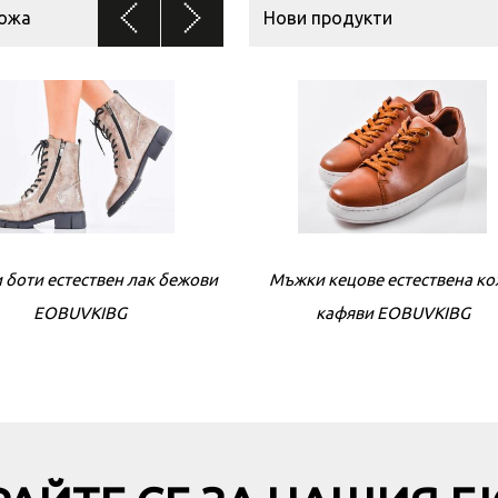
кожа
Нови продукти
 боти естествен лак бежови
Мъжки кецове естествена к
Дамски боти естествена к
EOBUVKIBG
кафяви EOBUVKIBG
кафяви EOBUVKIBG