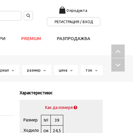
0 продукта
РЕГИСТРАЦИЯ / ВХОД
РИ
PREMIUM
РАЗПРОДАЖБА
ериал
размер
цена
ток
Характеристики:
Как да измеря
Размер
№
39
Ходило
см
24,5