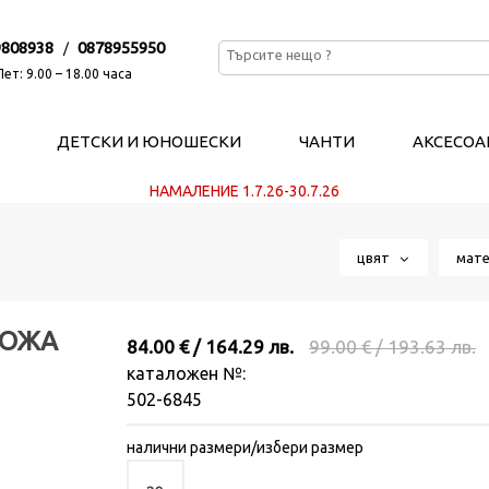
9808938
0878955950
/
ет: 9.00 – 18.00 часа
ДЕТСКИ И ЮНОШЕСКИ
ЧАНТИ
АКСЕСОА
НАМАЛЕНИЕ 1.7.26-30.7.26
цвят
мат
КОЖА
84.00 € / 164.29 лв.
99.00 € / 193.63 лв.
каталожен №:
502-6845
налични размери/избери размер