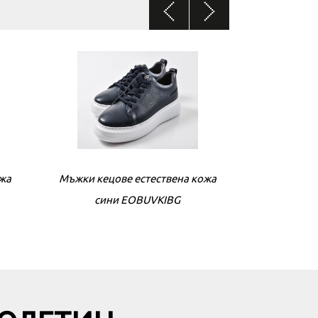
ожа
ожа
Мъжки кецове естествена кожа
Дамски боти естествена кожа
Мъжки кецове
Дамски б
бежови EOBUVKIBG
сини EOBUVKIBG
беж