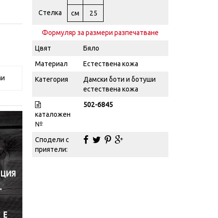
Стелка
см
25
Формуляр за размери разпечатване
Цвят
Бяло
Материал
Естествена кожа
ми
Категория
Дамски боти и ботуши
естествена кожа
502-6845
каталожен
№
Сподели с
приятели: