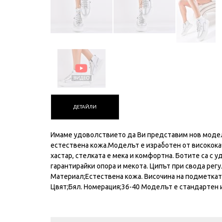
ДЕТАЙЛИ
Имаме удоволствието да Ви представим нов модел
естествена кожа.Моделът е изработен от високока
хастар, стелката е мека и комфортна. Ботите са с
гарантирайки опора и мекота. Ципът при свода рег
Материал;Естествена кожа. Височина на подметката в
Цвят;Бял. Номерация;36-40 Моделът е стандартен и